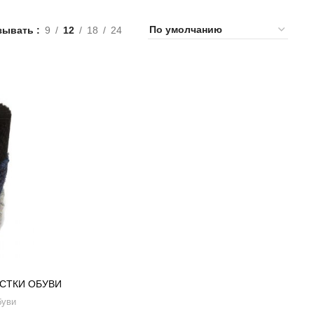
зывать
9
12
18
24
ИСТКИ ОБУВИ
буви