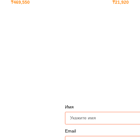
₸
469,550
₸
21,920
Имя
Email